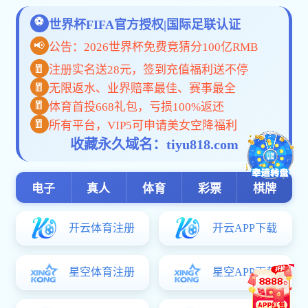
色民俗文化，展现全域旅游建设新风貌和全市欢乐祥和、
新年伊始，运城市在太原、西安、洛阳三个城市相继
以及文旅部门负责人与会推介。中央和省级60余家主流媒体对
针对不同的游客群体特点，文旅部门精心设计，推
游、后土祠黄河根祖文化游、裴氏宗祠古代将相文化游
寺、黄河大铁牛、鹳雀楼、水峪口古村、盐湖
天，还你五千年”在运城变成现实。
城市，是人类走向成熟和文明的标志，而中心城市是各
城”民俗文化旅游年的各种要素与资源进行优化配置，驱
按照既集中展现“古中国”的风韵和“大运城”的魅力，同时
把灯会变成“形象展示会”“产品推销会”和“旅游推介会”
盐湖区以“华夏盐都、关公故里、德孝圣地”为主题
会主义核心价值观以及本区经济发展风貌，由自贡鑫豪
关报道。
“厚道运城凤凰美，幸福闻喜龙虎跃。”闻喜县
元素，举办特色小吃展、农副产品展、免费写春联以及社
“古中国”绵延深厚，年味飘香；“大运城”魅力四射，
夜晚，璀璨绚丽、争奇斗艳的灯火，将中条山下
妙的镭射灯、彩虹般的拱门彩灯、气势恢弘的街道灯