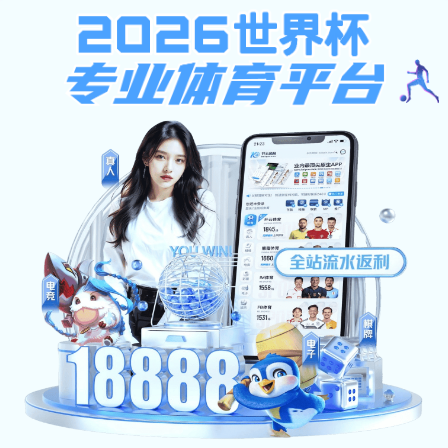
华亿体育电竞,华亿体育平台
网站
腾艺动态
华亿
时间
导读：
“走进新时代，建设大运城。”2019“古中国·大运城”民俗
宵、观社火、赏灯展、猜灯谜……在运城过
大年的切身感受，抒发对河东这方厚土的推崇与热爱。
白天，车水马龙，游人如织；夜晚，灯火璀璨
化旅游年饕餮盛宴，让人们陶醉其中，流连忘返。
举办2019“古中国·大运城”民俗文化旅游年活动，旨在通过戏曲