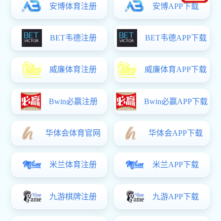
姹紫嫣红的灯海中感受幸福、欢乐、祥和的节日氛
到，河东的历史是如此的悠久，文化是如此的灿烂，
关键词
灯会制作
花灯制作
彩灯制作
没有了
上一篇：
腾艺彩灯——自贡灯会优秀制作单位
下一篇：
首页
腾艺彩灯
彩灯动态
灯会