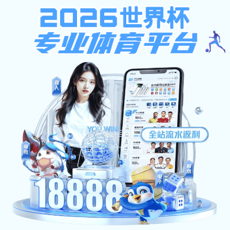
华亿体育电竞,华亿体育平台
网站
花灯制作安全生产职责
举办大型灯会