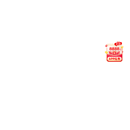
龙灯
龙灯在我国城乡，特别是南边区域，均有舞龙
布、纸等扎成。龙身每节长一米五左右
有“单龙戏珠”和“双龙戏珠"两种。南边各地夜间舞