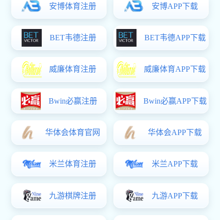
花灯
，又名“彩灯”，来源自汉代
功业，在宫殿里张灯结彩，大摆宴席，盏
帝大业元年（605）正月十五，在洛阳摆设百戏
富庶，花灯更是大放异彩，盛极一时，
贩夫走卒，无不外出赏灯。数里长街